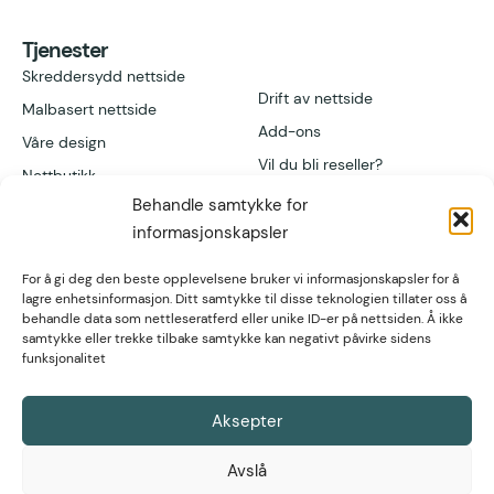
Tjenester
Skreddersydd nettside
Drift av nettside
Malbasert nettside
Add-ons
Våre design
Vil du bli reseller?
Nettbutikk
Behandle samtykke for
informasjonskapsler
Lenker
Kontakt
Referanser
Høgvollvegen 51A,
For å gi deg den beste opplevelsene bruker vi informasjonskapsler for å
2312 Ottestad
post@nettsmed.no
lagre enhetsinformasjon. Ditt samtykke til disse teknologien tillater oss å
Artikler
behandle data som nettleseratferd eller unike ID-er på nettsiden. Å ikke
Tlf. 466 92 611
Fagartikler
samtykke eller trekke tilbake samtykke kan negativt påvirke sidens
funksjonalitet
Org nr. 934 297
571
Hjelpeartikler
Aksepter
Avslå