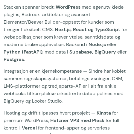
Stacken spenner bredt:
WordPress
med egenutviklede
plugins, Bedrock-arkitektur og avansert
Elementor/Beaver Builder-oppsett for kunder som
trenger fleksibelt CMS.
Next.js, React og TypeScript
for
webapplikasjoner som krever ytelse, sanntidsdata og
moderne brukeropplevelser. Backend i
Node.js
eller
Python (FastAPI)
, med data i
Supabase, BigQuery
eller
Postgres
.
Integrasjon er en kjernekompetanse — Sindre har koblet
sammen regnskapssystemer, betalingsløsninger, CRM,
LMS-plattformer og tredjeparts-APIer i alt fra enkle
webhooks til komplekse orkestrerte datapipelines med
BigQuery og Looker Studio.
Hosting og drift tilpasses hvert prosjekt —
Kinsta
for
premium WordPress,
Hetzner VPS med Plesk
for full
kontroll,
Vercel
for frontend-apper og serverless