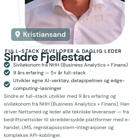
FULL-STACK DEVELOPER & DAGLIG LEDER
Sindre Fjellestad
Siviløkonom fra NHH (Business Analytics + Finans)
9 års erfaring — 5+ år full-stack
Utvikler egne AI-verktøy, datapipelines og edge-
computing-løsninger
Sindre er full-stack utvikler med 9 års erfaring og
siviløkonom fra NHH (Business Analytics + Finans). Han
driver Nettsmed og leder alle tekniske leveranser — fra
bedriftsnettsider til skreddersydde plattformer med e-
handel, LMS, regnskapssystem-integrasjoner og
komplekse API-koblinger.