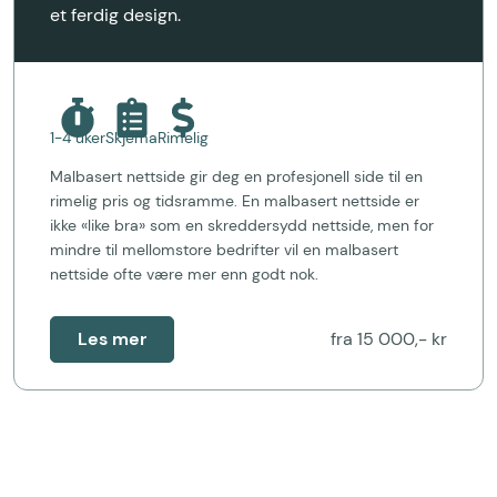
et ferdig design.
1-4 uker
Skjema
Rimelig
Malbasert nettside gir deg en profesjonell side til en
rimelig pris og tidsramme. En malbasert nettside er
ikke «like bra» som en skreddersydd nettside, men for
mindre til mellomstore bedrifter vil en malbasert
nettside ofte være mer enn godt nok.
Les mer
fra 15 000,- kr