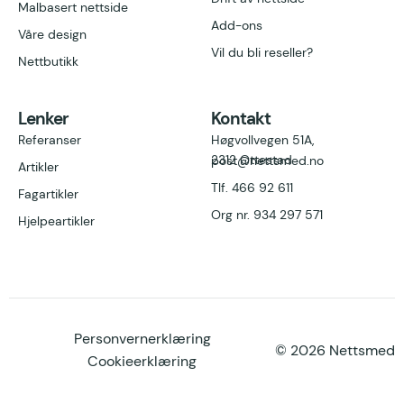
Malbasert nettside
Add-ons
Våre design
Vil du bli reseller?
Nettbutikk
Lenker
Kontakt
Referanser
Høgvollvegen 51A,
2312 Ottestad
post@nettsmed.no
Artikler
Tlf. 466 92 611
Fagartikler
Org nr. 934 297
571
Hjelpeartikler
Personvernerklæring
© 2026 Nettsmed
Cookieerklæring