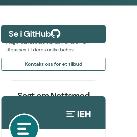
Se i GitHub
Plugin kan brukes slik den er eller kan
tilpasses til deres unike behov.
Kontakt oss for et tilbud
Sagt om Nettsmed