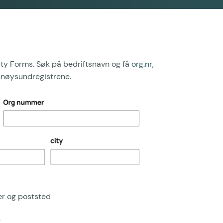
ity Forms. Søk på bedriftsnavn og få
org.nr
,
ønnøysundregistrene.
er og poststed
g