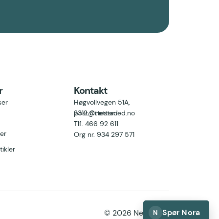
r
Kontakt
ser
Høgvollvegen 51A,
2312 Ottestad
post@nettsmed.no
Tlf. 466 92 611
ler
Org nr. 934 297
571
tikler
Spør Nora
© 2026 Nettsmed
N