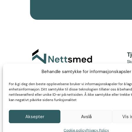
T
Sk
Finn oss på LinkedIn
Ma
Behandle samtykke for informasjonskapsler
Vå
For å gi deg den beste opplevelsene bruker vi informasjonskapsler for å lag
enhetsinformasjon. Ditt samtykke til disse teknologien tillater oss å behan
Ne
nettleseratferd eller unike ID-er på nettsiden. Å ikke samtykke eller trekke
kan negativt påvirke sidens funksjonalitet
Aksepter
Avslå
Vis i
Personvernerklæring
Cookieerklæring
Cookie policy
Privacy Policy