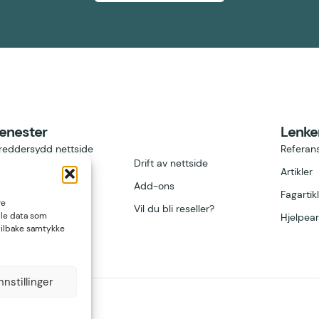
jenester
Lenke
reddersydd nettside
Referan
Drift av nettside
lbasert nettside
Artikler
Add-ons
re design
Fagartik
re
Vil du bli reseller?
dle data som
ttbutikk
Hjelpear
 tilbake samtykke
nnstillinger