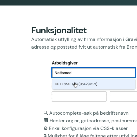
Funksjonalitet
Automatisk utfylling av firmainformasjon i Grav
adresse og poststed fylt ut automatisk fra Br
🔍 Autocomplete-søk på bedriftsnavn
🏢 Henter org.nr, gateadresse, postnumm
⚙️ Enkel konfigurasjon via CSS-klasser
🔒 Mulighet for å låse feltene etter utfyllin