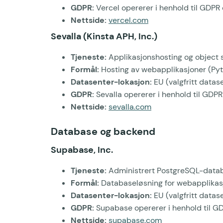
GDPR:
Vercel opererer i henhold til GDPR
Nettside:
vercel.com
Sevalla (Kinsta APH, Inc.)
Tjeneste:
Applikasjonshosting og object 
Formål:
Hosting av webapplikasjoner (Pyth
Datasenter-lokasjon:
EU (valgfritt datas
GDPR:
Sevalla opererer i henhold til GDP
Nettside:
sevalla.com
Database og backend
Supabase, Inc.
Tjeneste:
Administrert PostgreSQL-databa
Formål:
Databaseløsning for webapplikas
Datasenter-lokasjon:
EU (valgfritt datase
GDPR:
Supabase opererer i henhold til G
Nettside:
supabase.com