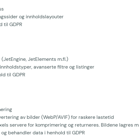
ss
ngssider og innholdslayouter
d til GDPR
(JetEngine, JetElements m.fl.)
nholdstyper, avanserte filtre og listinger
ld til GDPR
ering
tering av bilder (WebP/AVIF) for raskere lastetid
xels servere for komprimering og returneres. Bildene lagres mi
 og behandler data i henhold til GDPR