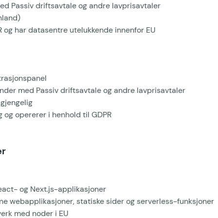
ed Passiv driftsavtale og andre lavprisavtaler
nland)
R og har datasentre utelukkende innenfor EU
rasjonspanel
under med Passiv driftsavtale og andre lavprisavtaler
gjengelig
 og opererer i henhold til GDPR
er
eact- og Next.js-applikasjoner
 webapplikasjoner, statiske sider og serverless-funksjoner
erk med noder i EU