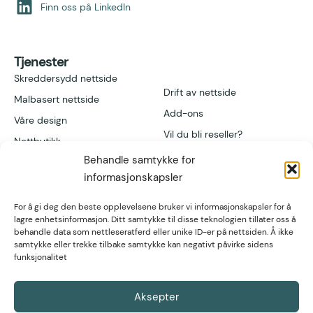
Finn oss på LinkedIn
Tjenester
Skreddersydd nettside
Drift av nettside
Malbasert nettside
Add-ons
Våre design
Vil du bli reseller?
Nettbutikk
Behandle samtykke for
informasjonskapsler
Lenker
Kontakt
Referanser
Høgvollvegen 51A,
For å gi deg den beste opplevelsene bruker vi informasjonskapsler for å
2312 Ottestad
post@nettsmed.no
lagre enhetsinformasjon. Ditt samtykke til disse teknologien tillater oss å
Artikler
behandle data som nettleseratferd eller unike ID-er på nettsiden. Å ikke
Tlf. 466 92 611
Fagartikler
samtykke eller trekke tilbake samtykke kan negativt påvirke sidens
funksjonalitet
Org nr. 934 297
571
Hjelpeartikler
Aksepter