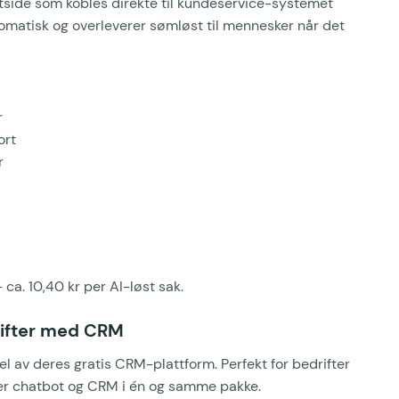
ttside som kobles direkte til kundeservice-systemet
tomatisk og overleverer sømløst til mennesker når det
r
ort
r
ca. 10,40 kr per AI-løst sak.
rifter med CRM
el av deres gratis CRM-plattform. Perfekt for bedrifter
er chatbot og CRM i én og samme pakke.