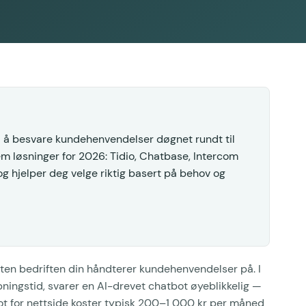
d å besvare kundehenvendelser døgnet rundt til
 løsninger for 2026: Tidio, Chatbase, Intercom
g hjelper deg velge riktig basert på behov og
.
åten bedriften din håndterer kundehenvendelser på. I
pningstid, svarer en AI-drevet chatbot øyeblikkelig —
bot for nettside koster typisk 200–1 000 kr per måned