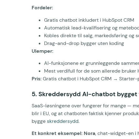
Fordeler:
Gratis chatbot inkludert i HubSpot CRM
Automatisk lead-kvalifisering og møtebo
Kobles direkte til salg, markedsføring og 
Drag-and-drop bygger uten koding
Ulemper:
AI-funksjonene er grunnleggende sammenl
Mest verdifull for de som allerede bruk
Pris:
Gratis chatbot i HubSpot CRM → Starter-pl
5. Skreddersydd AI-chatbot bygget f
SaaS-løsningene over fungerer for mange — men h
blir i EU, og at chatboten faktisk kjenner prod
bygge
skreddersydd
.
Et konkret eksempel: Nora
, chat-widget-en i