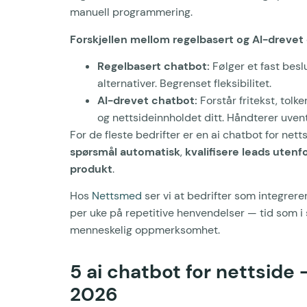
manuell programmering.
Forskjellen mellom regelbasert og AI-drevet
Regelbasert chatbot:
Følger et fast besl
alternativer. Begrenset fleksibilitet.
AI-drevet chatbot:
Forstår fritekst, tolk
og nettsideinnholdet ditt. Håndterer uve
For de fleste bedrifter er en ai chatbot for nettsi
spørsmål automatisk
,
kvalifisere leads utenf
produkt
.
Hos
Nettsmed
ser vi at bedrifter som integrere
per uke på repetitive henvendelser — tid som i
menneskelig oppmerksomhet.
5 ai chatbot for nettside 
2026