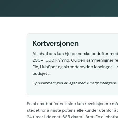
Kortversjonen
AI-chatbots kan hjelpe norske bedrifter me
200–1 000 kr/mnd. Guiden sammenligner fem
Fin, HubSpot og skreddersydde løsninger – o
budsjett.
Oppsummeringen er laget med kunstig intelligens
En ai chatbot for nettside kan revolusjonere m
stedet for å miste potensielle kunder utenfor å
24 timer i døgnet, 365 dager i året. En ai chat