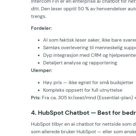
Intercom Fin er en enterprise ai chatbot for ne
ditt. Den løser opptil 50 % av henvendelser au
trengs.
Fordeler:
AI som faktisk løser saker, ikke bare svare
Sømløs overlevering til menneskelig supp
Dyp integrasjon med CRM og hjelpesente
Detaljert analyse og rapportering
Ulemper:
Høy pris — ikke egnet for små budsjetter
Kompleks oppsett for full utnyttelse
Pris:
Fra ca. 305 kr/seat/mnd (Essential-plan) + 
4. HubSpot Chatbot — Best for bed
HubSpot tilbyr en ai chatbot for nettside som d
som allerede bruker HubSpot — eller som ønsk