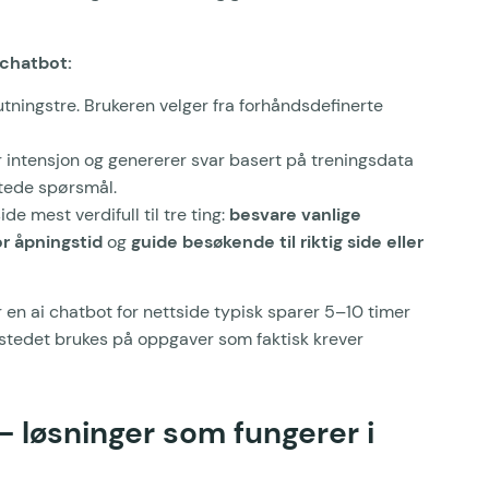
 chatbot:
utningstre. Brukeren velger fra forhåndsdefinerte
er intensjon og genererer svar basert på treningsdata
ntede spørsmål.
de mest verdifull til tre ting:
besvare vanlige
or åpningstid
og
guide besøkende til riktig side eller
r en ai chatbot for nettside typisk sparer 5–10 timer
 stedet brukes på oppgaver som faktisk krever
— løsninger som fungerer i