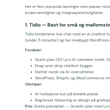
Her er fem utprøvde løsninger som passer norske
brukervennlighet og integrasjonsmuligheter.
1. Tidio — Best for små og mellomsto
Tidio
kombinerer live chat med en ai chatbot for
(under 5 minutter) og har innebygd WordPress-
Fordeler:
Gratis plan (50 Lyro AI-samtaler totalt, 
Drag-and-drop chatbot-bygger
Støtter norsk via AI-oversettelse
WordPress, Shopify og WooCommerce-int
Ulemper:
AI-funksjoner kun på betalte planer
Begrenset tilpasning av design på gratis
Pris:
Gratis prøveplan → Growth-plan med Lyro A