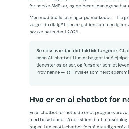
for norske SMB-er, og de beste løsningene har g
Men med titalls løsninger på markedet — fra gr
velger du riktig? I denne guiden sammenligner 
norske nettsider i 2026.
Se selv hvordan det faktisk fungerer:
Chat
egen AI-chatbot. Hun er bygget for å hjelpe
tjenester og priser, og fungerer som et leve
Prøv henne — still hvilket som helst spørs
Hva er en ai chatbot for n
En ai chatbot for nettside er et programvareverk
med besøkende på nettsiden din. I motsetning t
regler, kan en AI-chatbot forstå naturlig språk,