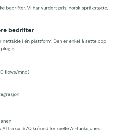
 bedrifter. Vi har vurdert pris, norsk språkstøtte,
re bedrifter
 nettside i én plattform. Den er enkel å sette opp
plugin.
100 flows/mnd)
egrasjon
planen
I fra ca. 870 kr/mnd for reelle AI-funksjoner.