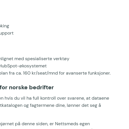
oking
support
ignet med spesialiserte verktøy
er HubSpot-økosystemet
an fra ca. 160 kr/seat/mnd for avanserte funksjoner.
or norske bedrifter
vis du vil ha full kontroll over svarene, at dataene
uktkatalogen og fagtermene dine, lønner det seg å
 hjørnet på denne siden, er Nettsmeds egen