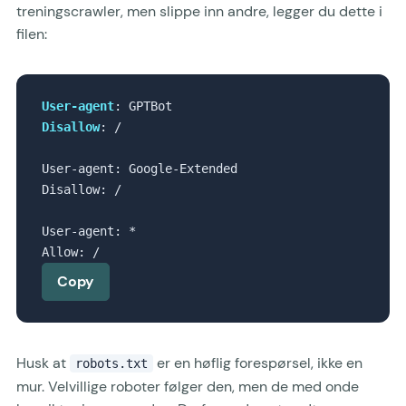
treningscrawler, men slippe inn andre, legger du dette i
filen:
User-agent
Disallow
: /

User-agent: Google-Extended

Disallow: /

User-agent: *

Allow: /
Copy
Husk at
er en høflig forespørsel, ikke en
robots.txt
mur. Velvillige roboter følger den, men de med onde