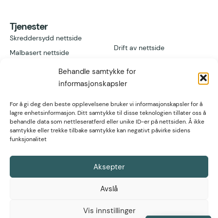
Tjenester
Skreddersydd nettside
Drift av nettside
Malbasert nettside
Add-ons
Våre design
Behandle samtykke for
Vil du bli reseller?
Nettbutikk
informasjonskapsler
For å gi deg den beste opplevelsene bruker vi informasjonskapsler for å
Lenker
Kontakt
lagre enhetsinformasjon. Ditt samtykke til disse teknologien tillater oss å
behandle data som nettleseratferd eller unike ID-er på nettsiden. Å ikke
Referanser
Høgvollvegen 51A,
samtykke eller trekke tilbake samtykke kan negativt påvirke sidens
2312 Ottestad
post@nettsmed.no
Artikler
funksjonalitet
Tlf. 466 92 611
Fagartikler
Org nr. 934 297
571
Aksepter
Hjelpeartikler
Avslå
Vis innstillinger