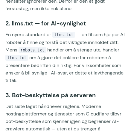
hensikter ignorerer den. Derfor er den et godt
førstesteg, men ikke nok alene.
2. llms.txt — for AI-synlighet
En nyere standard er
— en fil som hjelper AI-
llms.txt
roboter å finne og forstå det viktigste innholdet ditt.
Mens
handler om å stenge ute, handler
robots.txt
om å gjøre det enklere for robotene å
llms.txt
presentere bedriften din riktig. For virksomheter som
ønsker å bli synlige i AI-svar, er dette et lavthengende
tiltak.
3. Bot-beskyttelse på serveren
Det siste laget håndhever reglene. Moderne
hostingplattformer og tjenester som Cloudflare tilbyr
bot-beskyttelse som kjenner igjen og begrenser AI-
crawlere automatisk — uten at du trenger å