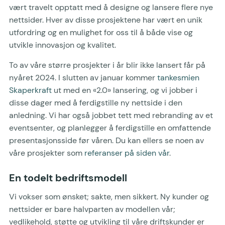
vært travelt opptatt med å designe og lansere flere nye
nettsider. Hver av disse prosjektene har vært en unik
utfordring og en mulighet for oss til å både vise og
utvikle innovasjon og kvalitet.
To av våre større prosjekter i år blir ikke lansert får på
nyåret 2024. I slutten av januar kommer
tankesmien
Skaperkraft
ut med en «2.0» lansering, og vi jobber i
disse dager med å ferdigstille ny nettside i den
anledning. Vi har også jobbet tett med rebranding av et
eventsenter, og planlegger å ferdigstille en omfattende
presentasjonsside før våren. Du kan ellers se noen av
våre prosjekter som
referanser på siden vår
.
En todelt bedriftsmodell
Vi vokser som ønsket; sakte, men sikkert. Ny kunder og
nettsider er bare halvparten av modellen vår;
vedlikehold, støtte og utvikling til våre driftskunder er