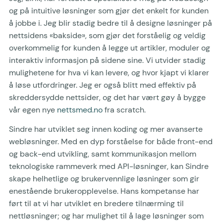
og på intuitive løsninger som gjør det enkelt for kunden
å jobbe i. Jeg blir stadig bedre til å designe løsninger på
nettsidens «bakside», som gjør det forståelig og veldig
overkommelig for kunden å legge ut artikler, moduler og
interaktiv informasjon på sidene sine. Vi utvider stadig
mulighetene for hva vi kan levere, og hvor kjapt vi klarer
å løse utfordringer. Jeg er også blitt med effektiv på
skreddersydde nettsider, og det har vært gøy å bygge
vår egen nye
nettsmed.no
fra scratch.
Sindre har utviklet seg innen koding og mer avanserte
webløsninger. Med en dyp forståelse for både front-end
og back-end utvikling, samt kommunikasjon mellom
teknologiske rammeverk med API-løsninger, kan Sindre
skape helhetlige og brukervennlige løsninger som gir
enestående brukeropplevelse. Hans kompetanse har
ført til at vi har utviklet en bredere tilnærming til
nettløsninger; og har mulighet til å lage løsninger som