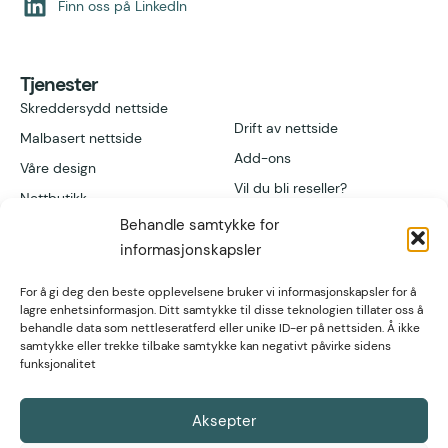
Finn oss på LinkedIn
Tjenester
Skreddersydd nettside
Drift av nettside
Malbasert nettside
Add-ons
Våre design
Vil du bli reseller?
Nettbutikk
Behandle samtykke for
informasjonskapsler
Lenker
Kontakt
Referanser
Høgvollvegen 51A,
For å gi deg den beste opplevelsene bruker vi informasjonskapsler for å
2312 Ottestad
post@nettsmed.no
lagre enhetsinformasjon. Ditt samtykke til disse teknologien tillater oss å
Artikler
behandle data som nettleseratferd eller unike ID-er på nettsiden. Å ikke
Tlf. 466 92 611
Fagartikler
samtykke eller trekke tilbake samtykke kan negativt påvirke sidens
funksjonalitet
Org nr. 934 297
571
Hjelpeartikler
Aksepter