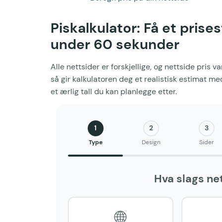
Piskalkulator:
Få et pris
es
under 60 sekunder
Alle nettsider er forskjellige, og nettside pris va
så gir kalkulatoren deg et realistisk estimat me
et ærlig tall du kan planlegge etter.
1
2
3
Type
Design
Sider
Hva slags ne
🌐