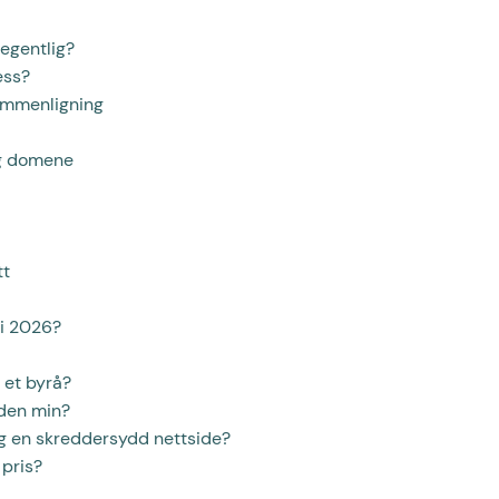
egentlig?
ess?
sammenligning
og domene
tt
 i 2026?
e et byrå?
iden min?
og en skreddersydd nettside?
 pris?