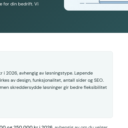
 for din bedrift. Vi
r i 2026, avhengig av løsningstype. Løpende
es av design, funksjonalitet, antall sider og SEO.
men skreddersydde løsninger gir bedre fleksibilitet
.
000 og 250 000 kr i 2026
, avhengig av om du velger