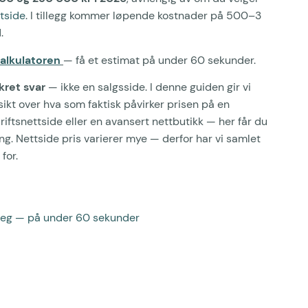
tside
. I tillegg kommer løpende kostnader på 500–3
.
kalkulatoren
— få et estimat på under 60 sekunder.
kret svar
— ikke en salgsside. I denne guiden gir vi
sikt over hva som faktisk påvirker prisen på en
iftsnettside eller en avansert nettbutikk — her får du
ing. Nettside pris varierer mye — derfor har vi samlet
for.
t deg — på under 60 sekunder