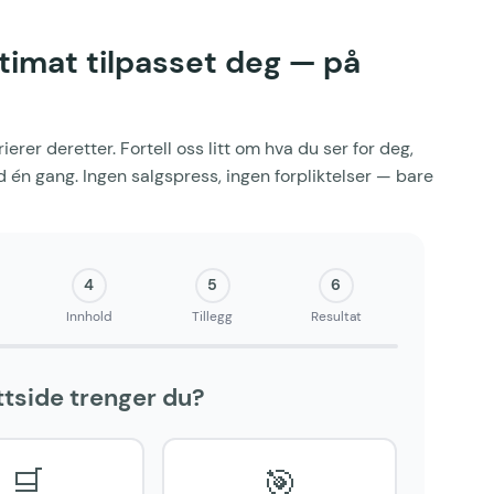
timat tilpasset deg — på
rierer deretter. Fortell oss litt om hva du ser for deg,
d én gang. Ingen salgspress, ingen forpliktelser — bare
4
5
6
Innhold
Tillegg
Resultat
ttside trenger du?
🛒
🎯