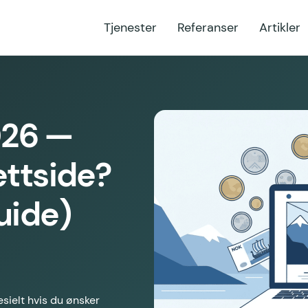
Tjenester
Referanser
Artikler
026 —
ettside?
uide)
sielt hvis du ønsker