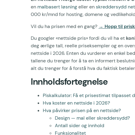
en
malbasert løsning
eller en
skreddersydd net
000 kr/mnd for hosting, domene og vedlikehold
Vil du ha prisen med en gang?
→ Hopp til pris
Du googler «nettside pris» fordi du vil ha et
kon
deg ærlige tall, reelle priseksempler og en over
nettside i 2026. Enten du vurderer en enkel bedr
tallene du trenger for å ta en informert beslutn
alt du trenger for å forstå hva du faktisk betaler 
Innholdsfortegnelse
Piskalkulator: Få et prisestimat tilpasse
Hva koster en nettside i 2026?
Hva påvirker prisen på en nettside?
Design — mal eller skreddersydd?
Antall sider og innhold
Funksjonalitet