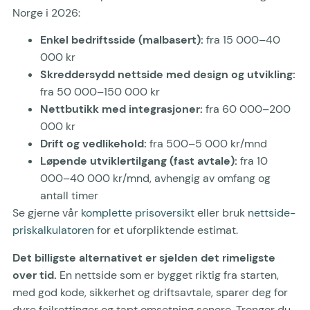
Norge i 2026:
Enkel bedriftsside (malbasert):
fra 15 000–40
000 kr
Skreddersydd nettside med design og utvikling:
fra 50 000–150 000 kr
Nettbutikk med integrasjoner:
fra 60 000–200
000 kr
Drift og vedlikehold:
fra 500–5 000 kr/mnd
Løpende utviklertilgang (fast avtale):
fra 10
000–40 000 kr/mnd, avhengig av omfang og
antall timer
Se gjerne vår
komplette prisoversikt
eller bruk
nettside-
priskalkulatoren
for et uforpliktende estimat.
Det billigste alternativet er sjelden det rimeligste
over tid.
En nettside som er bygget riktig fra starten,
med god kode, sikkerhet og driftsavtale, sparer deg for
dyre feilrettinger og tapt omsetning senere. Trenger du