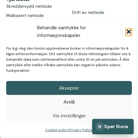
Skreddersydd nettside
Drift av nettside
Malbasert nettside
Add-ons
Våre design
Behandle samtykke for
Vil du bli reseller?
Nettbutikk
informasjonskapsler
For å gi deg den beste opplevelsene bruker vi informasjonskapsler for å
Lenker
Kontakt
lagre enhetsinformasjon. Ditt samtykke til disse teknologien tillater oss å
behandle data som nettleseratferd eller unike ID-er på nettsiden. Å ikke
Referanser
Høgvollvegen 51A,
samtykke eller trekke tilbake samtykke kan negativt påvirke sidens
2312 Ottestad
post@nettsmed.no
Artikler
funksjonalitet
Tlf. 466 92 611
Fagartikler
Org nr. 934 297
571
Aksepter
Hjelpeartikler
Avslå
Vis innstillinger
Spør Nora
N
Personvernerklæring
Cookie policy
Privacy Policy
© 2026 Nettsmed
Cookieerklæring