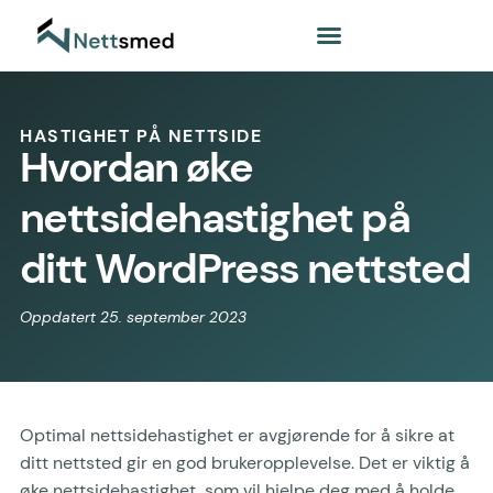
HASTIGHET PÅ NETTSIDE
Hvordan øke
nettsidehastighet på
ditt WordPress nettsted
Oppdatert 25. september 2023
Optimal nettsidehastighet er avgjørende for å sikre at
ditt nettsted gir en god brukeropplevelse. Det er viktig å
øke nettsidehastighet, som vil hjelpe deg med å holde