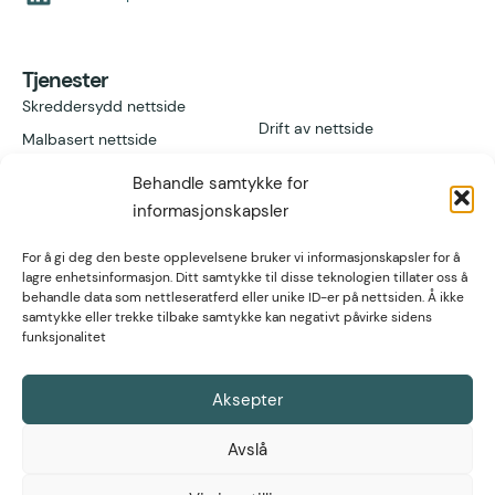
Tjenester
Skreddersydd nettside
Drift av nettside
Malbasert nettside
Add-ons
Våre design
Behandle samtykke for
Vil du bli reseller?
Nettbutikk
informasjonskapsler
For å gi deg den beste opplevelsene bruker vi informasjonskapsler for å
Lenker
Kontakt
lagre enhetsinformasjon. Ditt samtykke til disse teknologien tillater oss å
behandle data som nettleseratferd eller unike ID-er på nettsiden. Å ikke
Referanser
Høgvollvegen 51A,
samtykke eller trekke tilbake samtykke kan negativt påvirke sidens
2312 Ottestad
post@nettsmed.no
Artikler
funksjonalitet
Tlf. 466 92 611
Fagartikler
Org nr. 934 297
571
Aksepter
Hjelpeartikler
Avslå