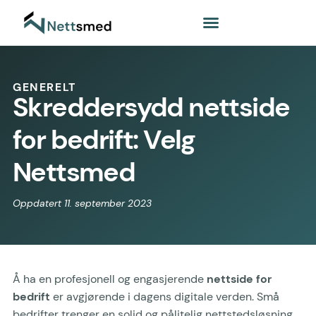
GENERELT
Skreddersydd nettside
for bedrift: Velg
Nettsmed
Oppdatert 11. september 2023
Å ha en profesjonell og engasjerende
nettside for
bedrift
er avgjørende i dagens digitale verden. Små
bedrifter trenger en solid og pålitelig nettstedsløsning