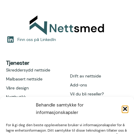
Finn oss på LinkedIn
Tjenester
Skreddersydd nettside
Drift av nettside
Malbasert nettside
Add-ons
Våre design
Vil du bli reseller?
Nettbutikk
Behandle samtykke for
informasjonskapsler
Lenker
Kontakt
Referanser
Høgvollvegen 51A,
For å gi deg den beste opplevelsene bruker vi informasjonskapsler for å
2312 Ottestad
post@nettsmed.no
lagre enhetsinformasjon. Ditt samtykke til disse teknologien tillater oss å
Artikler