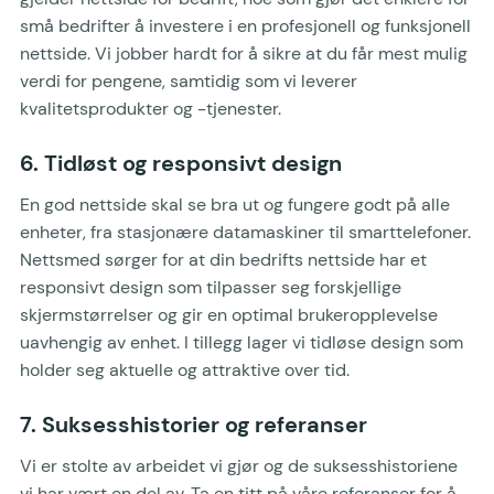
små bedrifter å investere i en profesjonell og funksjonell
nettside. Vi jobber hardt for å sikre at du får mest mulig
verdi for pengene, samtidig som vi leverer
kvalitetsprodukter og -tjenester.
6. Tidløst og responsivt design
En god nettside skal se bra ut og fungere godt på alle
enheter, fra stasjonære datamaskiner til smarttelefoner.
Nettsmed sørger for at din bedrifts nettside har et
responsivt design som tilpasser seg forskjellige
skjermstørrelser og gir en optimal brukeropplevelse
uavhengig av enhet. I tillegg lager vi tidløse design som
holder seg aktuelle og attraktive over tid.
7. Suksesshistorier og referanser
Vi er stolte av arbeidet vi gjør og de suksesshistoriene
vi har vært en del av. Ta en titt på våre
referanser
for å