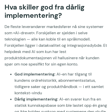
Hva skiller god fra dårlig
implementering?
De fleste leverandører markedsfører nå sine systemer
som «AI-drevet». Forskjellen er sjelden i selve
teknologien — alle kan koble til en språkmodell.
Forskjellen ligger i datakvalitet og integrasjonsdybde. Et
helpdesk med AI som kun har lest
produktdokumentasjonen vil hallusinere når kunden
spør om noe spesifikt for sin egen konto.
God implementering:
AI-en har tilgang til
kundens ordrehistorikk, abonnementsstatus,
tidligere saker og produkthåndbok — i ett samlet
kontekst-vindu
Dårlig implementering:
AI-en svarer kun fra en
statisk kunnskapsbase som ble lastet opp én gang
og ikke holdes synkron med systemene den skulle