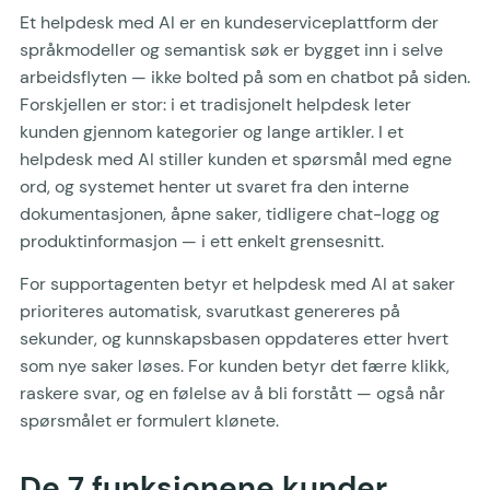
Et helpdesk med AI er en kundeserviceplattform der
språkmodeller og semantisk søk er bygget inn i selve
arbeidsflyten — ikke bolted på som en chatbot på siden.
Forskjellen er stor: i et tradisjonelt helpdesk leter
kunden gjennom kategorier og lange artikler. I et
helpdesk med AI stiller kunden et spørsmål med egne
ord, og systemet henter ut svaret fra den interne
dokumentasjonen, åpne saker, tidligere chat-logg og
produktinformasjon — i ett enkelt grensesnitt.
For supportagenten betyr et helpdesk med AI at saker
prioriteres automatisk, svarutkast genereres på
sekunder, og kunnskapsbasen oppdateres etter hvert
som nye saker løses. For kunden betyr det færre klikk,
raskere svar, og en følelse av å bli forstått — også når
spørsmålet er formulert klønete.
De 7 funksjonene kunder