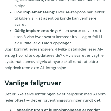
hjelpe
God implementering:
Hver AI-respons har lenker
til kilden, slik at agent og kunde kan verifisere
svaret
Dårlig implementering:
AI-en svarer selvsikkert
uten å vise hvor svaret kommer fra — og er feil i 1
av 10 tilfeller du aldri oppdager
Spør konkret leverandøren: «Hvilke datakilder leser AI-
en, og hvor ofte oppdateres de?». Hvis svaret er vagt, er
systemet sannsynligvis et nyere skall rundt et eldre
helpdesk uten ekte AI-integrasjon.
Vanlige fallgruver
Det er ikke selve innføringen av et helpdesk med AI som
feiler oftest — det er forventningsstyringen rundt det.
Lansering uten at kunnskapsbasen er ryddet.