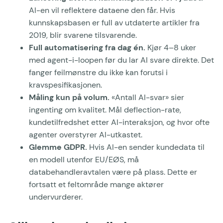
AI-en vil reflektere dataene den får. Hvis
kunnskapsbasen er full av utdaterte artikler fra
2019, blir svarene tilsvarende.
Full automatisering fra dag én.
Kjør 4–8 uker
med agent-i-loopen før du lar AI svare direkte. Det
fanger feilmønstre du ikke kan forutsi i
kravspesifikasjonen.
Måling kun på volum.
«Antall AI-svar» sier
ingenting om kvalitet. Mål deflection-rate,
kundetilfredshet etter AI-interaksjon, og hvor ofte
agenter overstyrer AI-utkastet.
Glemme GDPR.
Hvis AI-en sender kundedata til
en modell utenfor EU/EØS, må
databehandleravtalen være på plass. Dette er
fortsatt et feltområde mange aktører
undervurderer.