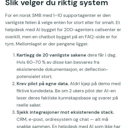
Slik velger du riktig system
For en norsk SMB med 1–10 supportagenter er den
vanligste feilen å velge enten for stort eller for smalt. Et
helpdesk med AI bygget for 200-agenters callsenter er
overkill, men en chatbot bygget på en FAQ-side er for
tynt. Mellomlaget er der pengene ligger.
Kartlegg de 20 vanligste sakene
dere får i dag.
Hvis 60–70 % av disse kan besvares fra
eksisterende dokumentasjon, er deflection-
potensialet stort.
Krev pilot på egne data.
Aldri kjøp på demo med
fiktive kundedata. Be om 2 ukers pilot der AI-en
leser deres faktiske kunnskapsbase og svarer på
reelle saker.
Sjekk integrasjoner mot eksisterende stack.
CRM, e-post, ordresystem og chat — alt må
snakke sammen. En helpdesk med AI som ikke har