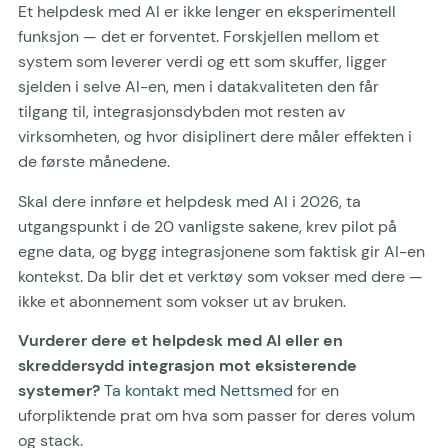
Et helpdesk med AI er ikke lenger en eksperimentell
funksjon — det er forventet. Forskjellen mellom et
system som leverer verdi og ett som skuffer, ligger
sjelden i selve AI-en, men i datakvaliteten den får
tilgang til, integrasjonsdybden mot resten av
virksomheten, og hvor disiplinert dere måler effekten i
de første månedene.
Skal dere innføre et helpdesk med AI i 2026, ta
utgangspunkt i de 20 vanligste sakene, krev pilot på
egne data, og bygg integrasjonene som faktisk gir AI-en
kontekst. Da blir det et verktøy som vokser med dere —
ikke et abonnement som vokser ut av bruken.
Vurderer dere et helpdesk med AI eller en
skreddersydd integrasjon mot eksisterende
systemer?
Ta kontakt med Nettsmed
for en
uforpliktende prat om hva som passer for deres volum
og stack.