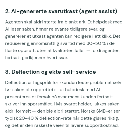
2. AI-genererte svarutkast (agent assist)
Agenten skal aldri starte fra blankt ark. Et helpdesk med
AI leser saken, finner relevante tidligere svar, og
genererer et utkast agenten kan redigere i ett klikk. Det
reduserer gjennomsnittlig svartid med 30–50 % i de
fleste oppsett, uten at kvaliteten faller — fordi agenten
fortsatt godkjenner hvert svar.
3. Deflection og ekte self-service
Deflection er fagspråk for «kunden løste problemet selv
før saken ble opprettet». I et helpdesk med AI
presenteres et forsøk på svar mens kunden fortsatt
skriver inn spørsmålet. Hvis svaret holder, lukkes saken
aldri formelt — den ble aldri startet. Norske SMB-er ser
typisk 20–40 % deflection-rate når dette gjøres riktig,
og det er den raskeste veien til lavere supportkostnad.