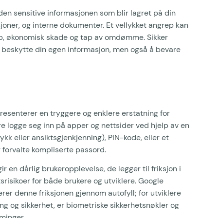
l den sensitive informasjonen som blir lagret på din
sjoner, og interne dokumenter. Et vellykket angrep kan
p, økonomisk skade og tap av omdømme. Sikker
å beskytte din egen informasjon, men også å bevare
resenterer en tryggere og enklere erstatning for
e logge seg inn på apper og nettsider ved hjelp av en
kk eller ansiktsgjenkjenning), PIN-kode, eller et
 forvalte kompliserte passord.
r en dårlig brukeropplevelse, de legger til friksjon i
risikoer for både brukere og utviklere. Google
r denne friksjonen gjennom autofyll; for utviklere
g og sikkerhet, er biometriske sikkerhetsnøkler og
minger.