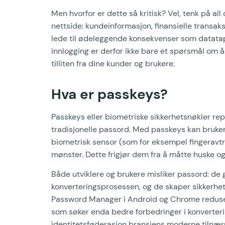
Men hvorfor er dette så kritisk? Vel, tenk på al
nettside: kundeinformasjon, finansielle transak
lede til ødeleggende konsekvenser som datata
innlogging er derfor ikke bare et spørsmål om 
tilliten fra dine kunder og brukere.
Hva er passkeys?
Passkeys
eller biometriske sikkerhetsnøkler rep
tradisjonelle passord. Med passkeys kan bruker
biometrisk sensor (som for eksempel fingeravtry
mønster. Dette frigjør dem fra å måtte huske og
Både utviklere og brukere misliker passord: de gi
konverteringsprosessen, og de skaper sikkerhets
Password Manager i Android og Chrome redusere
som søker enda bedre forbedringer i konverterin
identitetsføderasjon bransjens moderne tilnær