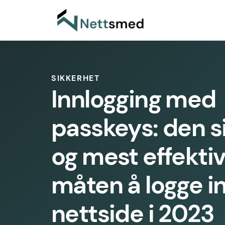
SIKKERHET
Innlogging med
passkeys: den s
og mest effekti
måten å logge i
nettside i 2023