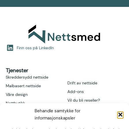
Finn oss på LinkedIn
Tjenester
Skreddersydd nettside
Drift av nettside
Malbasert nettside
Add-ons
Våre design
Vil du bli reseller?
Nettbutikk
Behandle samtykke for
informasjonskapsler
Lenker
Kontakt
Referanser
Høgvollvegen 51A,