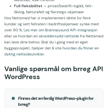
Full fleksibilitet
— privat/bedrift-logikk, felt-
låsing, fakturafelt og flerstegs-skjemaer
Hos Nettsmed har vi implementert dette for flere
kunder og sett feilraten i bedriftsskjemaer synke med
over 80 %.
Les mer om Brønnøysund API-integrasjon
eller se hvordan en
skreddersydd nettside
fra Nettsmed
kan løse dine behov. Skal du i gang med et eget
byggeprosjekt, hjelper det å vite
hvordan du finner en
dyktig nettsideutvikler
.
Vanlige spørsmål om brreg API
WordPress
Finnes det en ferdig WordPress-plugin for
brreg?